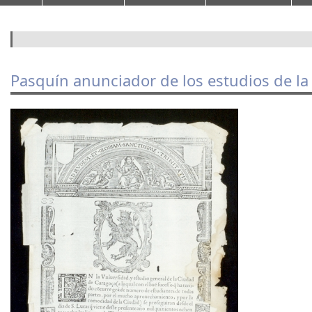
F
o
Pasquín anunciador de los estudios de la
r
m
ul
a
ri
o
d
e
b
ú
s