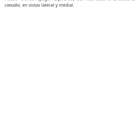
q
canudoi,
en vistas lateral y medial.
u
e
d
a