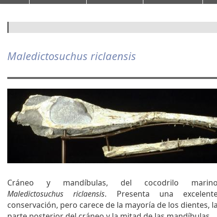
F
o
Maledictosuchus riclaensis
r
m
ul
a
ri
o
d
e
b
Cráneo y mandíbulas, del cocodrilo marin
ú
Maledictosuchus riclaensis
. Presenta una excelent
s
conservación, pero carece de la mayoría de los dientes, l
parte posterior del cráneo y la mitad de las mandíbulas.