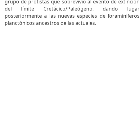
q
grupo de protistas que sobrevivió al evento de extinció
del límite Cretácico/Paleógeno, dando luga
u
posteriormente a las nuevas especies de foraminífero
e
planctónicos ancestros de las actuales.
d
a