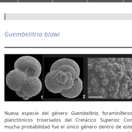
F
o
Guembelitria blowi
r
m
ul
a
ri
o
d
e
b
Nueva especie del género
Guembelitria
, foraminífero
ú
planctónicos triseriados del Cretácico Superior. Co
s
mucha probabilidad fue el único género dentro de est