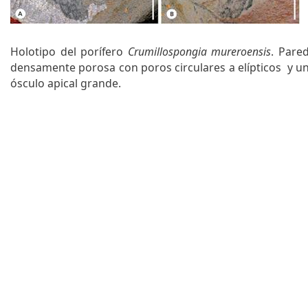
q
u
e
Holotipo del porífero
Crumillospongia mureroensis
. Pare
d
densamente porosa con poros circulares a elípticos y u
a
ósculo apical grande.