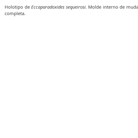
q
Holotipo de
Eccaparadoxides sequeirosi.
Molde interno de mud
u
completa.
e
d
a