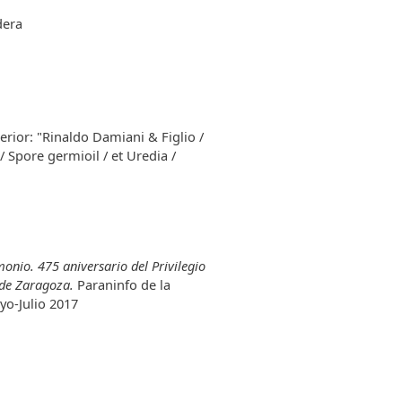
dera
erior: "Rinaldo Damiani & Figlio /
 / Spore germioil / et Uredia /
onio. 475 aniversario del Privilegio
 de Zaragoza.
Paraninfo de la
yo-Julio 2017