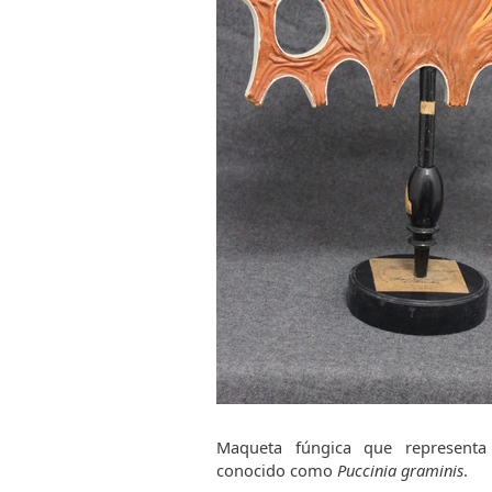
q
u
e
d
a
Maqueta fúngica que representa
conocido como
Puccinia graminis
.