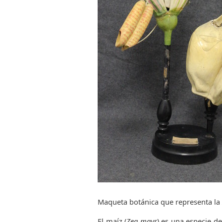
q
u
e
d
a
Maqueta botánica que representa la
El maíz (
Zea mays
) es una especie d