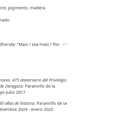
mbre, pigmento, madera
omado
dherida: "Maiz / zea mais / flor ♂ -
onio. 475 aniversario del Privilegio
 de Zaragoza.
Paraninfo de la
yo-Julio 2017
0 años de historia
. Paraninfo de la
ptiembre 2024 - enero 2025