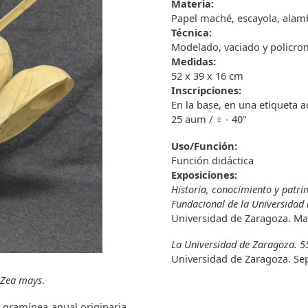
Materia:
Papel maché, escayola, ala
Técnica:
Modelado, vaciado y policr
Medidas:
52 x 39 x 16 cm
Inscripciones:
En la base, en una etiqueta a
25 aum / ♀ - 40"
Uso/Función:
Función didáctica
Exposiciones:
Historia, conocimiento y patrim
Fundacional de la Universidad
Universidad de Zaragoza. Ma
La Universidad de Zaragoza. 55
Universidad de Zaragoza. Se
Zea mays
.
e gramínea anual originaria