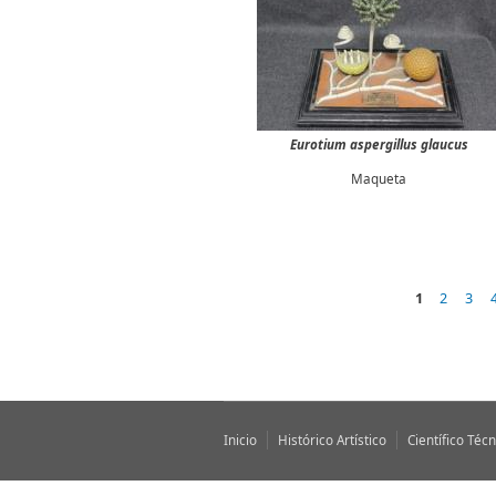
Eurotium aspergillus glaucus
Maqueta
1
2
3
Páginas
Inicio
Histórico Artístico
Científico Técn