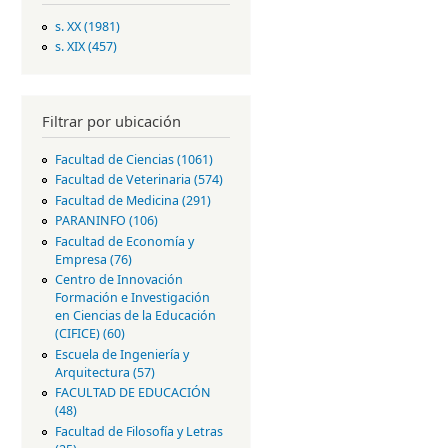
s. XX (1981)
Apply s. XX filter
s. XIX (457)
Apply s. XIX filter
Filtrar por ubicación
Facultad de Ciencias (1061)
Apply
Faculta
Facultad de Veterinaria (574)
Apply
d de
Facul
Facultad de Medicina (291)
Apply
Ciencia
tad
Faculta
PARANINFO (106)
Apply
s filter
de
d de
PARANINFO
Facultad de Economía y
Veter
Medici
filter
Empresa (76)
Apply Facultad de
inaria
na
Economía y Empresa
Centro de Innovación
filter
filter
filter
Formación e Investigación
en Ciencias de la Educación
(CIFICE) (60)
Apply Centro de
Innovación
Escuela de Ingeniería y
Formación e
Arquitectura (57)
Apply Escuela de
Investigación en
Ingeniería y
FACULTAD DE EDUCACIÓN
Ciencias de la
Arquitectura
(48)
Apply FACULTAD DE
Educación (CIFICE)
filter
EDUCACIÓN filter
Facultad de Filosofía y Letras
filter