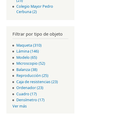
(25)
Apply Facultad de Filosofía y
Letras filter
Colegio Mayor Pedro
Cerbuna (2)
Apply Colegio Mayor
Pedro Cerbuna filter
Filtrar por tipo de objeto
Maqueta (310)
Apply Maqueta
filter
Lámina (146)
Apply Lámina filter
Modelo (65)
Apply Modelo filter
Microscopio (52)
Apply
Microscopio filter
Balanza (38)
Apply Balanza filter
Reproducción (25)
Apply
Reproducción
Caja de resistencias (23)
Apply Caja
filter
de
Ordenador (23)
Apply Ordenador
resistenci
filter
Cuadro (17)
Apply Cuadro filter
as filter
Densímetro (17)
Apply Densímetro
filter
Ver más