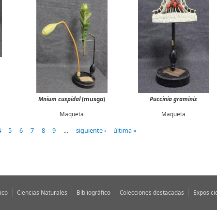
Mnium cuspidal
(musgo)
Puccinia graminis
Maqueta
Maqueta
4
5
6
7
8
9
…
siguiente ›
última »
ico
Ciencias Naturales
Bibliográfico
Colecciones destacadas
Exposici