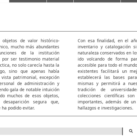
 objetos de valor histórico-
Con esa finalidad, en el añ
técnico, mucho más abundantes
inventario y catalogación s
nciones de la institución
naturaleza conservados en lo
s por ser testimonio material
ido volcando de forma pa
áctica, no solo carecía hasta la
accesible para todo el mundo.
ogo, sino que apenas había
existentes facilitará un me
 vista patrimonial, excepción
establecerá las bases par
ersonal de administración y
mismas y permitirá a nues
iendo gala de notable intuición
tradición de universida
udo muchos de esos objetos,
colecciones científicas so
 desaparición segura que,
importantes, además de un 
ha podido evitar.
hallazgos e investigaciones.
Buscar