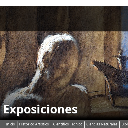
P
a
s
a
r
a
l
c
o
n
t
e
n
i
d
o
p
ri
n
Exposiciones
c
i
p
a
Inicio
Histórico Artístico
Científico Técnico
Ciencias Naturales
Bib
Menú principal
l