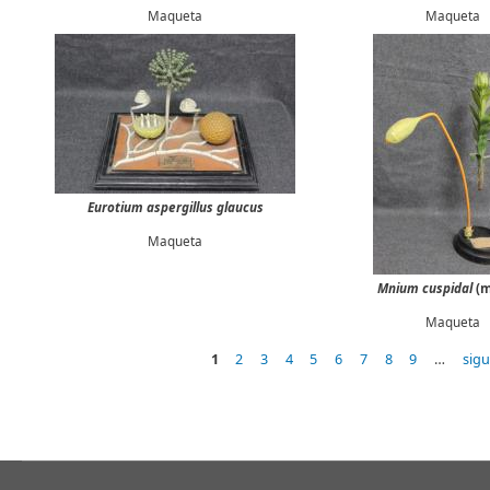
Maqueta
Maqueta
Eurotium aspergillus glaucus
Maqueta
Mnium cuspidal
(
Maqueta
1
2
3
4
5
6
7
8
9
…
sigu
Páginas