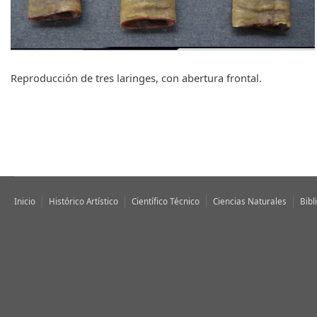
q
u
e
d
Reproducción de tres laringes, con abertura frontal.
a
Inicio
Histórico Artístico
Científico Técnico
Ciencias Naturales
Bibl