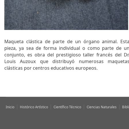
q
u
e
d
a
Maqueta clástica de parte de un órgano animal. Est
pieza, ya sea de forma individual o como parte de u
conjunto, es obra del prestigioso taller francés del Dr
Louis Auzoux que distribuyó numerosas maqueta
clásticas por centros educativos europeos.
Inicio
Histórico Artístico
Científico Técnico
Ciencias Naturales
Bibl