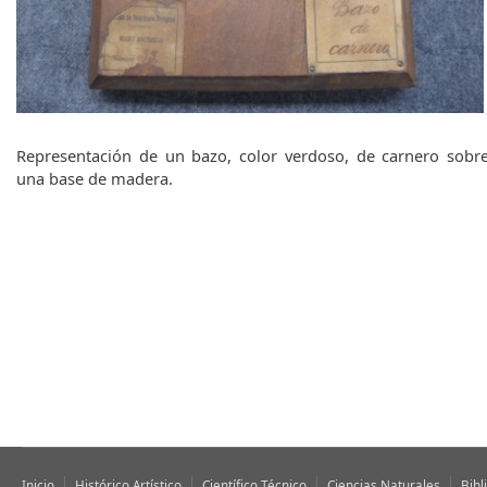
q
u
e
d
a
Representación de un bazo, color verdoso, de carnero sobr
una base de madera.
Inicio
Histórico Artístico
Científico Técnico
Ciencias Naturales
Bibl