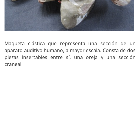
q
u
e
d
a
Maqueta clástica que representa una sección de u
aparato auditivo humano, a mayor escala. Consta de do
piezas insertables entre sí, una oreja y una secció
craneal.