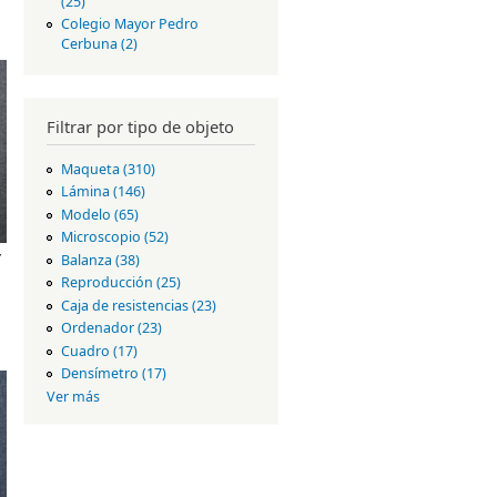
(25)
Apply Facultad de Filosofía y
Letras filter
Colegio Mayor Pedro
Cerbuna (2)
Apply Colegio Mayor
Pedro Cerbuna filter
Filtrar por tipo de objeto
Maqueta (310)
Apply Maqueta
filter
Lámina (146)
Apply Lámina filter
Modelo (65)
Apply Modelo filter
Microscopio (52)
Apply
r
Microscopio filter
Balanza (38)
Apply Balanza filter
Reproducción (25)
Apply
Reproducción
Caja de resistencias (23)
Apply Caja
filter
de
Ordenador (23)
Apply Ordenador
resistenci
filter
Cuadro (17)
Apply Cuadro filter
as filter
Densímetro (17)
Apply Densímetro
filter
Ver más