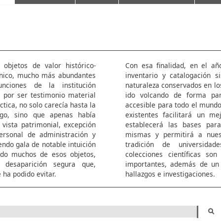
 objetos de valor histórico-
Con esa finalidad, en el añ
técnico, mucho más abundantes
inventario y catalogación s
nciones de la institución
naturaleza conservados en lo
s por ser testimonio material
ido volcando de forma pa
áctica, no solo carecía hasta la
accesible para todo el mundo.
ogo, sino que apenas había
existentes facilitará un me
 vista patrimonial, excepción
establecerá las bases par
ersonal de administración y
mismas y permitirá a nues
iendo gala de notable intuición
tradición de universida
udo muchos de esos objetos,
colecciones científicas so
 desaparición segura que,
importantes, además de un 
ha podido evitar.
hallazgos e investigaciones.
Buscar