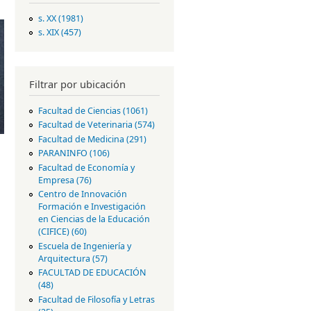
s. XX (1981)
Apply s. XX filter
s. XIX (457)
Apply s. XIX filter
Filtrar por ubicación
Facultad de Ciencias (1061)
Apply
Faculta
Facultad de Veterinaria (574)
Apply
d de
Facul
Facultad de Medicina (291)
Apply
Ciencia
tad
Faculta
PARANINFO (106)
Apply
s filter
de
d de
PARANINFO
Facultad de Economía y
Veter
Medici
filter
Empresa (76)
Apply Facultad de
inaria
na
Economía y Empresa
Centro de Innovación
filter
filter
filter
Formación e Investigación
en Ciencias de la Educación
(CIFICE) (60)
Apply Centro de
Innovación
Escuela de Ingeniería y
Formación e
Arquitectura (57)
Apply Escuela de
Investigación en
Ingeniería y
FACULTAD DE EDUCACIÓN
Ciencias de la
Arquitectura
(48)
Apply FACULTAD DE
Educación (CIFICE)
filter
EDUCACIÓN filter
Facultad de Filosofía y Letras
filter