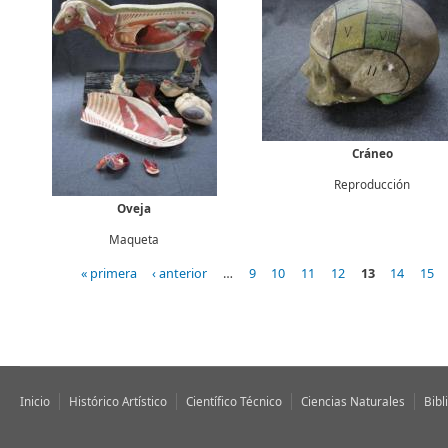
Cráneo
Reproducción
Oveja
Maqueta
« primera
‹ anterior
…
9
10
11
12
13
14
15
Páginas
Inicio
Histórico Artístico
Científico Técnico
Ciencias Naturales
Bibl