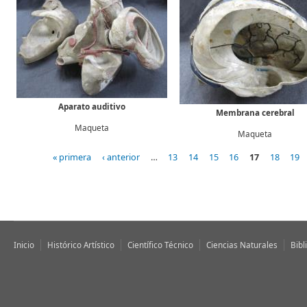
Aparato auditivo
Membrana cerebral
Maqueta
Maqueta
« primera
‹ anterior
…
13
14
15
16
17
18
19
Páginas
Inicio
Histórico Artístico
Científico Técnico
Ciencias Naturales
Bibl